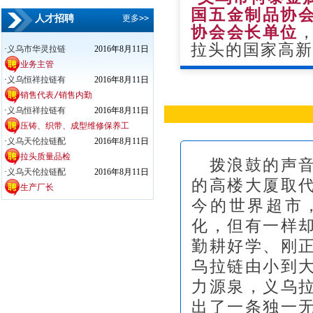
国五金制品协
人才招聘
更多>>
协会会长单位
拉头的国家高
·
义乌市华灵拉链
2016年8月11日
业务主管
·
义乌恒祥拉链有
2016年8月11日
销售代表/销售内勤
·
义乌恒祥拉链有
2016年8月11日
压铸、织带、成型维修保养工
·
义乌天伦拉链配
2016年8月11日
拉头质量品检
拨浪鼓的声音
·
义乌天伦拉链配
2016年8月11日
的高楼大厦取
生产厂长
今的世界超市
化，但有一样
勤耕好学、刚
乌拉链由小到
力源泉，义乌
出了一条独一