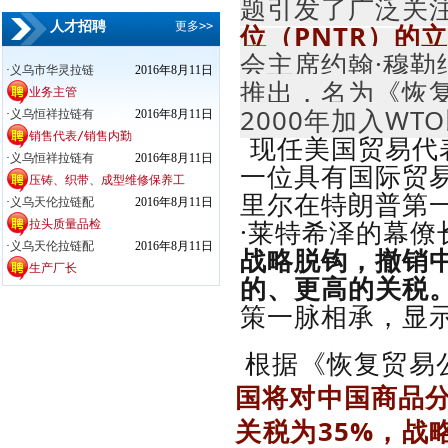
题引发了广泛关
位（PNTR）的
人才招聘
更多>>
会主席约翰·穆勒纳
·
义乌市华灵拉链
2016年8月11日
推出，名为《恢
业务主管
2000年加入WT
·
义乌恒祥拉链有
2016年8月11日
销售代表/销售内勤
现任美国贸易代表贾
·
义乌恒祥拉链有
2016年8月11日
一位具有国际贸
压铸、织带、成型维修保养工
里尔在特朗普第
·
义乌天伦拉链配
2016年8月11日
·莱特希泽的幕
拉头质量品检
·
义乌天伦拉链配
2016年8月11日
战略脱钩，撤销中
生产厂长
的、更高的关税
策一脉相承，显
根据《恢复贸易
国将对中国商品
关税为35%，战